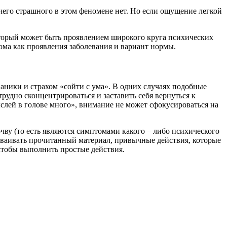
чего страшного в этом феномене нет. Но если ощущение легкой
оторый может быть проявлением широкого круга психических
ома как проявления заболевания и вариант нормы.
паники и страхом «сойти с ума». В одних случаях подобные
трудно сконцентрироваться и заставить себя вернуться к
слей в голове много», внимание не может сфокусироваться на
ву (то есть являются симптомами какого – либо психического
усваивать прочитанный материал, привычные действия, которые
чтобы выполнить простые действия.