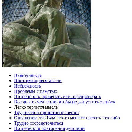
Навязчивости
Повторяющиеся мысли
Небрежность
Проблемы с памятью
Потребность проверять или перепроверять
Все делать медленно, чтобы не допустить ошибок
Легко теряется мысль
Трудности в принятии решений
Ощущение, что Вам что-то мешает сделать что либо
Трудно сосредоточиться
Потребность повторения действий