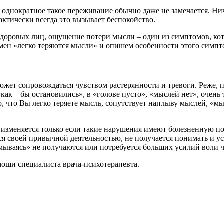
 однократное такое переживание обычно даже не замечается. Ни
актически всегда это вызывает беспокойство.
 здоровых лиц, ощущение потери мысли – один из симптомов, к
мен «легко теряются мысли» и опишем особенности этого симпт
ожет сопровождаться чувством растерянности и тревоги. Реже, 
ак – бы остановились», в «голове пусто», «мыслей нет», очень 
 что Вы легко теряете мысль, сопутствует наплыву мыслей, «мы
изменяется только если такие нарушения имеют болезненную поч
ться своей привычной деятельностью, не получается понимать и 
думываясь» не получаются или потребуется больших усилий воли 
мощи специалиста врача-психотерапевта.