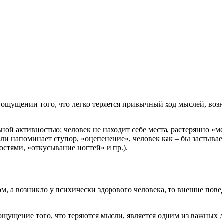
ощущении того, что легко теряется привычный ход мыслей, воз
ой активностью: человек не находит себе места, растерянно «ме
 напоминает ступор, «оцепенение», человек как – бы застывае
стями, «откусывание ногтей» и пр.).
, а возникло у психически здорового человека, то внешне повед
ущение того, что теряются мысли, является одним из важных д