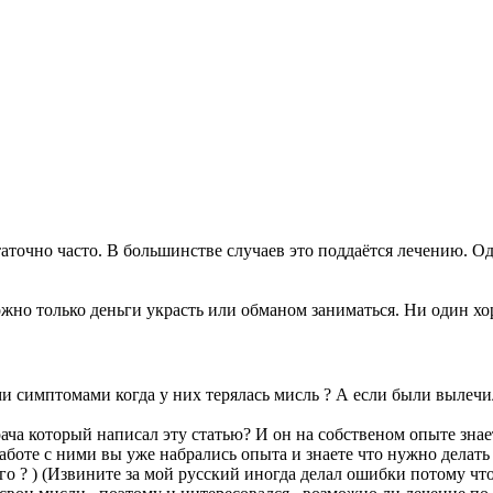
очно часто. В большинстве случаев это поддаётся лечению. Одн
жно только деньги украсть или обманом заниматься. Ни один х
и симптомами когда у них терялась мисль ? А если были вылечили
ача который написал эту статью? И он на собственом опыте знае
аботе с ними вы уже набрались опыта и знаете что нужно делать 
го ? ) (Извините за мой русский иногда делал ошибки потому чт