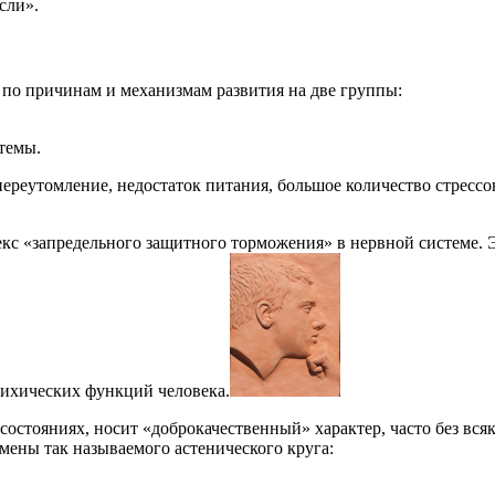
сли».
 по причинам и механизмам развития на две группы:
темы.
переутомление, недостаток питания, большое количество стрессо
екс «запредельного защитного торможения» в нервной системе. 
ихических функций человека.
состояниях, носит «доброкачественный» характер, часто без вся
мены так называемого астенического круга: