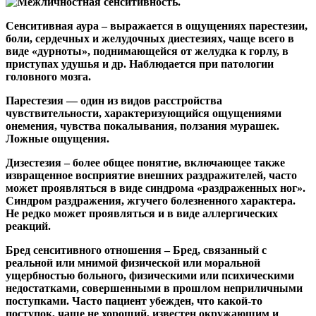
Сенситивная аура – выражается в ощущениях парестезии,
боли, сердечных и желудочных диестезиях, чаще всего в
виде «дурноты», поднимающейся от желудка к горлу, в
приступах удушья и др. Наблюдается при патологии
головного мозга.
Парестезия
— один из видов расстройства
чувствительности, характеризующийся ощущениями
онемения, чувства покалывания, ползания мурашек.
Ложные ощущения.
Дизестезия
– более общее понятие, включающее также
извращенное восприятие внешних раздражителей, часто
может проявляться в виде синдрома «раздраженных ног».
Синдром раздражения, жгучего болезненного характера.
Не редко может проявляться и в виде аллергических
реакций.
Бред сенситивного отношения
– Бред, связанный с
реальной или мнимой физической или моральной
ущербностью больного, физическими или психическими
недостатками, совершенными в прошлом неприличными
поступками. Часто пациент убежден, что какой-то
поступок, чаще не хороший, известен окружающим и