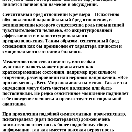
является почвой для намеков и обсуждений.
Сенситивный бред отношений Кречмера
– Психогенно
обусловленный паранойяльный бред отношения, в
возникновении которого существенна роль повышенной
чувствительности человека, его акцентуированной
аффективности и конституционального
предрасположения. Таким образом, сенситивный бред
отношения как бы производен от характера личности и
эмоционального состояния больного.
Межличностная сенситивность, или особая
чувствительность может проявляться как
кратковременные состояния, например при сильном
огорчении, разочаровании или нервном напряжении: «Все
против меня», «Весь Мир ополчился на меня». Так же эти
ощущения могут быть частым явлением или быть
постоянными. Не редко сенситивное мышление подчиняет
себе поведение человека и препятствует его социальной
адаптации.
При проявлении подобной симптоматики, врач-психиатр,
психотерапевт (врач-психотерапевт) должен очень
внимательно отнестись к более подробному сбору
информации, так как имеется высокая вероятность