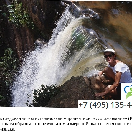
следовании мы использовали «процентное рассогласование» (Per
 таким образом, что результатом измерений оказывается иденти
ризнака.