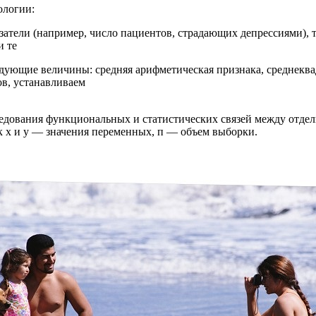
ологии:
затели (например, число пациентов, страдающих депрессиями), т
и те
ледующие величины: средняя арифметическая признака, среднекв
ов, устанавливаем
ледования функциональных и статистических связей между отд
к х и у — значения переменных, п — объем выборки.