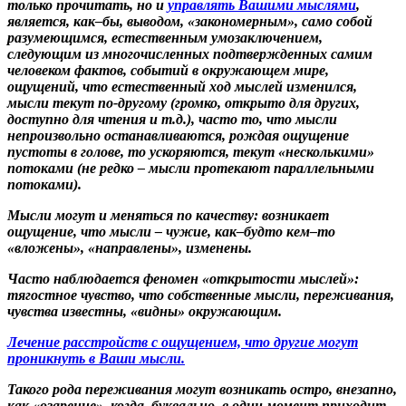
только прочитать, но и
управлять Вашими мыслями
,
является, как–бы, выводом, «закономерным», само собой
разумеющимся, естественным умозаключением,
следующим из многочисленных подтвержденных самим
человеком фактов, событий в окружающем мире,
ощущений, что естественный ход мыслей изменился,
мысли текут по-другому (громко, открыто для других,
доступно для чтения и т.д.), часто то, что мысли
непроизвольно останавливаются, рождая ощущение
пустоты в голове, то ускоряются, текут «несколькими»
потоками (не редко – мысли протекают параллельными
потоками).
Мысли могут и меняться по качеству: возникает
ощущение, что мысли – чужие, как–будто кем–то
«вложены», «направлены», изменены.
Часто наблюдается феномен «открытости мыслей»:
тягостное чувство, что собственные мысли, переживания,
чувства известны, «видны» окружающим.
Лечение расстройств с ощущением, что другие могут
проникнуть в Ваши мысли.
Такого рода переживания могут возникать остро, внезапно,
как «озарение», когда, буквально, в один момент приходит