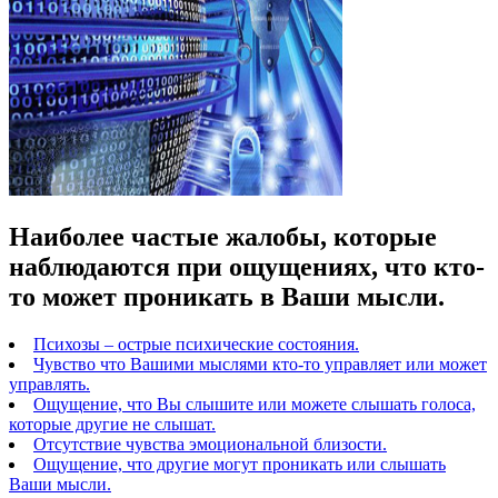
Наиболее частые жалобы, которые
наблюдаются при ощущениях, что кто-
то может проникать в Ваши мысли.
Психозы – острые психические состояния.
Чувство что Вашими мыслями кто-то управляет или может
управлять.
Ощущение, что Вы слышите или можете слышать голоса,
которые другие не слышат.
Отсутствие чувства эмоциональной близости.
Ощущение, что другие могут проникать или слышать
Ваши мысли.