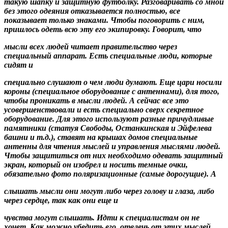
такую шапку и защитную футболку. Разговаривать со мной
без этого одеяния отказывается полностью, все
показывает только знаками. Чтобы поговорить с ним,
пришлось одеть всю эту его экипировку. Говорит, что
мысли всех людей читает правительство
через
специальный аппарат. Есть специальные люди, которые
сидят и
специально слушают о чем люди думают
. Еще цари носили
короны (специальное оборудование с антеннами), для того,
чтобы проникать в мысли людей. А сейчас все это
усовершенствовали и есть специально сверх секретное
оборудование. Для этого используют разные причудливые
памятники (статуя Свободы, Останкинская и Эйфелева
башни и т.д.), ставят на крышах домов специальные
антенны для чтения мыслей и управления мыслями людей.
Чтобы защититься от них необходимо одевать защитный
экран, который он изобрел и носить темные очки,
обязательно фото поляризационные (самые дорогущие). А
слышать мысли они могут
либо через голову и глаза, либо
через сердце, так как они еще и
чувства могут слышать
. Идти к специалистам он не
хочет. Как можно убедить его, отвлечь от этих мыслей,