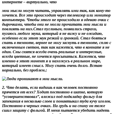
интернете – виртуально, что
мои мысли могут читать, управлять ими
так, как кому-то
хочется. Все это происходит через телевизор или монитор
компьютера. Чтобы этого не происходило я одеваю очки с
дырочками, чтобы они не могли прочитать мои мысли и
повлиять на них.Стал пугливым, появились страхи,
пугаюсь любого звука, который я не вижу и не ожидаю,
особенно если этот звук резкий и громкий. Стал бояться
спать в темноте, вернее не могу заснуть в темноте, сплю с
включенным светом, так как кажется, что в комнате я не
один. Сны снятся всегда очень реальные и интересные,
всегда цветные, не хочется просыпаться. Кажется, что
именно в этот момент я и нахожусь в реальном мире,
который имеет смысл. Могу спать очень долго. Встаю
нормально, без проблем.;
2. Что делать, если видишь в как человек постоянно
прячется от всех? Ходит постоянно в шапке, которую
“усовершенствовал”, вложил под подкладку фольгу для
запекания в несколько слоев и понавтыкал туда кучу иголок.
Постоянно в черных очках. На грудь и на спину он тоже
сшил защиту с фольгой. И меня пытается убедить надеть