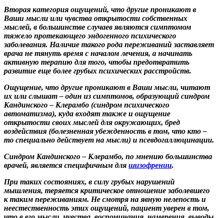
Вторая категория ощущений, что другие проникают в
Ваши мысли или чувства открытости собственных
мыслей, в большинстве случаев являются симптомом
тяжело протекающего эндогенного психического
заболевания. Наличие такого рода переживаний заставляет
врача не тянуть время с началом лечения, а начинать
активную терапию для того, чтобы предотвратить
развитие еще более грубых психических расстройств.
Ощущение, что другие проникают в Ваши мысли, читают
их или слышат – один из симптомов, образующий синдром
Кандинского – Клерамбо (синдром психического
автоматизма), куда входят также и ощущение
открытости своих мыслей для окружающих, бред
воздействия (болезненная убежденность в том, что кто –
то специально действует на мысли) и псевдогаллюцинации.
Синдром Кандинского – Клерамбо, по мнению большинства
врачей, является специфичным для
шизофрении
.
При таких состояниях, в силу грубых нарушений
мышления, теряется критическое отношение заболевшего
к таким переживаниям. Не смотря на явную нелепость и
неестественность этих ощущений, пациент уверен в том,
что в его мысли, чувства, воспоминания, намерения, выводы