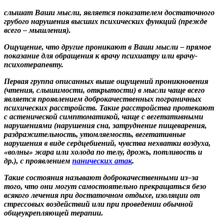
слышат Ваши мысли
, является показателем достаточного
грубого нарушения высших психических функций (прежде
всего – мышления).
Ощущение, что другие проникают в Ваши мысли – прямое
показание для обращения к врачу психиатру или врачу-
психотерапевту.
Первая группа описанных выше ощущений проникновения
(чтения, слышимости, открытости) в мысли чаще всего
является проявлением доброкачественных пограничных
психических расстройств. Такие расстройства протекают
с астенической симптоматикой, чаще с вегетативными
нарушениями (нарушения сна, затруднение пищеварения,
раздражительность, утомляемость, вегетативные
нарушения в виде сердцебиений, чувства нехватки воздуха,
«волны» жара или холода по телу, дрожь, потливость и
др.), с проявлением
панических атак
.
Такие состояния называют доброкачественными из–за
того, что они могут самостоятельно прекращаться безо
всякого лечения при достаточном отдыхе, изоляции от
стрессовых воздействий или при проведении обычной
общеукрепляющей терапии.