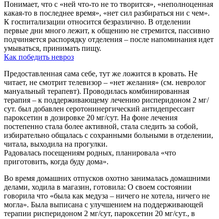
Понимает, что с «ней что-то не то творится», «неполноценная
какая-то в последнее время», «нет сил разбираться ни с чем».
К госпитализации относится безразлично. В отделении
первые дни много лежит, к общению не стремится, пассивно
подчиняется распорядку отделения – после напоминания идет
умываться, принимать пищу.
Как победить невроз
Предоставленная сама себе, тут же ложится в кровать. Не
читает, не смотрит телевизор – «нет желания» (см. невролог
мануальный терапевт). Проводилась комбинированная
терапия – к поддерживающему лечению рисперидоном 2 мг/
сут. был добавлен серотонинергический антидепрессант
пароксетин в дозировке 20 мг/сут. На фоне лечения
постепенно стала более активной, стала следить за собой,
избирательно общалась с сохранными больными в отделении,
читала, выходила на прогулки.
Радовалась посещениям родных, планировала «что
приготовить, когда буду дома».
Во время домашних отпусков охотно занималась домашними
делами, ходила в магазин, готовила: О своем состоянии
говорила что «была как медуза – ничего не хотела, ничего не
могла». Была выписана с улучшением на поддерживающей
терапии рисперидоном 2 мг/сут, пароксетин 20 мг/сут., в