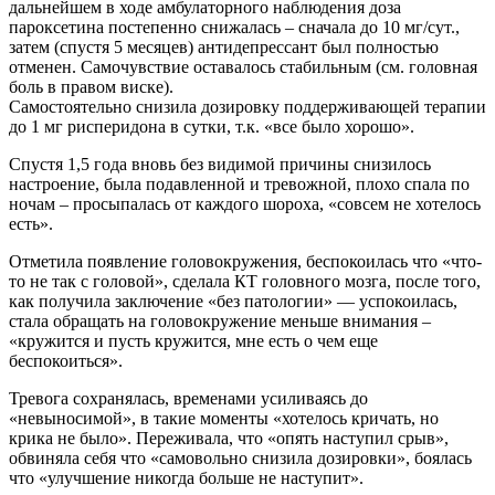
дальнейшем в ходе амбулаторного наблюдения доза
пароксетина постепенно снижалась – сначала до 10 мг/сут.,
затем (спустя 5 месяцев) антидепрессант был полностью
отменен. Самочувствие оставалось стабильным (см. головная
боль в правом виске).
Самостоятельно снизила дозировку поддерживающей терапии
до 1 мг рисперидона в сутки, т.к. «все было хорошо».
Спустя 1,5 года вновь без видимой причины снизилось
настроение, была подавленной и тревожной, плохо спала по
ночам – просыпалась от каждого шороха, «совсем не хотелось
есть».
Отметила появление головокружения, беспокоилась что «что-
то не так с головой», сделала КТ головного мозга, после того,
как получила заключение «без патологии» — успокоилась,
стала обращать на головокружение меньше внимания –
«кружится и пусть кружится, мне есть о чем еще
беспокоиться».
Тревога сохранялась, временами усиливаясь до
«невыносимой», в такие моменты «хотелось кричать, но
крика не было». Переживала, что «опять наступил срыв»,
обвиняла себя что «самовольно снизила дозировки», боялась
что «улучшение никогда больше не наступит».