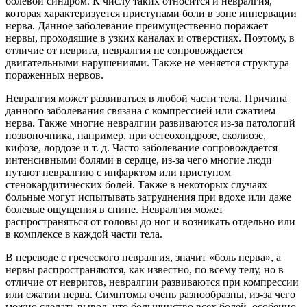
болевой синдром. К числу таких относится и невралгия,
которая характеризуется приступами боли в зоне иннервации
нерва. Данное заболевание преимущественно поражает
нервы, проходящие в узких каналах и отверстиях. Поэтому, в
отличие от неврита, невралгия не сопровождается
двигательными нарушениями. Также не меняется структура
пораженных нервов.
Невралгия может развиваться в любой части тела. Причина
данного заболевания связана с компрессией или сжатием
нерва. Также многие невралгии развиваются из-за патологий
позвоночника, например, при остеохондрозе, сколиозе,
кифозе, лордозе и т. д. Часто заболевание сопровождается
интенсивными болями в сердце, из-за чего многие люди
путают невралгию с инфарктом или приступом
стенокардитических болей. Также в некоторых случаях
больные могут испытывать затруднения при вдохе или даже
болевые ощущения в спине. Невралгия может
распространяться от головы до ног и возникать отдельно или
в комплексе в каждой части тела.
В переводе с греческого невралгия, значит «боль нерва», а
нервы распространяются, как известно, по всему телу, но в
отличие от невритов, невралгии развиваются при компрессии
или сжатии нерва. Симптомы очень разнообразны, из-за чего
можно сделать вывод, что большинство всех болей, особенно