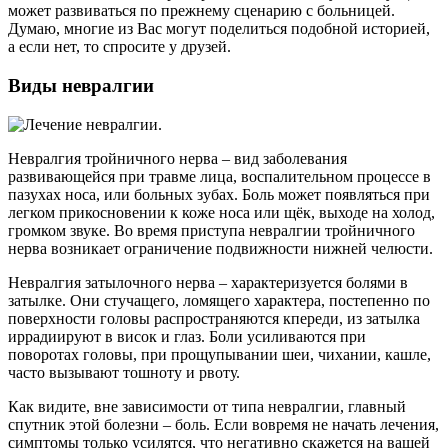
может развиваться по прежнему сценарию с больницей.
Думаю, многие из Вас могут поделиться подобной историей,
а если нет, то спросите у друзей.
Виды невралгии
Невралгия тройничного нерва – вид заболевания
развивающейся при травме лица, воспалительном процессе в
пазухах носа, или больных зубах. Боль может появляться при
легком прикосновении к коже носа или щёк, выходе на холод,
громком звуке. Во время приступа невралгии тройничного
нерва возникает ограничение подвижности нижней челюсти.
Невралгия затылочного нерва – характеризуется болями в
затылке. Они стучащего, ломящего характера, постепенно по
поверхности головы распространяются кпереди, из затылка
иррадиируют в висок и глаз. Боли усиливаются при
поворотах головы, при прощупывании шеи, чихании, кашле,
часто вызывают тошноту и рвоту.
Как видите, вне зависимости от типа невралгии, главный
спутник этой болезни – боль. Если вовремя не начать лечения,
симптомы только усилятся, что негативно скажется на вашей