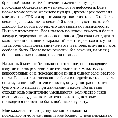
брюшной полости, УЗИ печени и желчного пузыря,
проходила обследование у гинеколога и нефролога. Все в
норме кроме загиба желчного пузыря. Другой врач поставил
мне диагноз СРК и я принимала транквилизаторы. Это было
около года назад, где-то около 5-6 месяцев чувствовала себя
хорошо. Но потом прочла, что они вызывают зависимость.
Пить их прекратила. Все началось по новой, тяжесть и боль в
желудке, чередование запоров и поноса. Два года назад делала
колоноскопию нашли катаральный колит и долихосигму, но
тогда боли были слева внизу живота и запоры, вздутия и газов
особо не было. После колоноскопии, без лечения, на месяц
боль полностью прошла, прошли и запоры.
На данный момент беспокоит постоянное, не проходящее
вздутие и боль различной интенсивности в животе, стул
кашеобразный с не переваренной пищей бывает зеленоватого
цвета. Бывают локализованные боли в подреберье то слева, то
справа, различной интенсивности, ощущение распирания –
будто что то мешает при движении и вдохе. Когда газы
отходят боль значительно уменьшается. Количество газов
очень много, удерживать их очень сложно, поэтому
приходится постоянно быть поближе к туалету.
Мне кажется, что это раздутые кишки давят на
поджелудочную и желчный и мне больно. Очень переживаю,