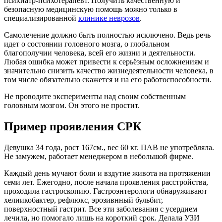
психиатр-психотерапевт. Получить качественную и
безопасную медицинскую помощь можно только в
специализированной
клинике неврозов
.
Самолечение должно быть полностью исключено. Ведь речь
идет о состоянии головного мозга, о глобальном
благополучии человека, всей его жизни и деятельности.
Любая ошибка может привести к серьёзным осложнениям и
значительно снизить качество жизнедеятельности человека, в
том числе обязательно скажется и на его работоспособности.
Не проводите эксперименты над своим собственным
головным мозгом. Он этого не простит.
Пример проявления СРК
Девушка 34 года, рост 167см., вес 60 кг. ПАВ не употребляла.
Не замужем, работает менеджером в небольшой фирме.
Каждый день мучают боли и вздутие живота на протяжении
семи лет. Ежегодно, после начала проявления расстройства,
проходила гастроскопию. Гастроэнтерологи обнаруживают
хелиикобактер, рефлюкс, эрозивнный бульбит,
поверхностный гастрит. Все эти заболевания с усердием
лечила, но помогало лишь на короткий срок. Делала УЗИ