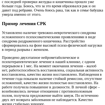
с последней проверки желудка и кишечника прошло уже
больше года. Боюсь, что за это время образовался рак и он
давит под ребрами. Очень боюсь рака, так как в семье бабушка
умерла именно от этого.
Пример лечения СРК
Установлено наличие тревожно-невротического синдрома
осложненного психосоматическими проявлениями в виде
синдрома раздраженного кишечника. Расстройство
сформировалось на фоне высокой психо-физической нагрузки
в период разрыва с женихом.
Проведено двухэтапное нейрометаболическое и
психотерапевтическое лечение в нашей клинике, с одним
перерывом в 1 мес. На момент окончания лечения – жалоб
нет, работоспособность восстановлена, социальная активность
восстановлена, качество жизни восстановлено. Наблюдения в
течение года показали наличие стойкой ремиссии, отсутствие
осложнений, качество жизни полностью восстановлено. На
работе получила повышение в должности. В личной сфере –
возобновились личные отношения с противоположным
полом, получила предложение выйти замуж. По истечению
двух лет возврата заболевания не наблюдается. Качество
жизни стабильно хорошее.