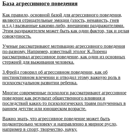
База агрессивного поведения
Как правило, основной базой для агрессивного поведения,
являются отрицательные эмоции (злость, ненависть, гнев
и.т.д.) вызванные какими-либо, внешними раздражителями.
Этим раздражителем может быть как один фактор, так и целая
совокупность.
Ученые рассматривают мотивацию агрессивного поведения
по-разному. Например, известный этолог К.Лоренц
рассматривал агрессивное поведение, как один из основных
стержней для выживания человека.
З.Фрейд говорил об агрессивном поведении, как об
инстинктивном влечении и отводил этому важную роль в
психосексуальном развитии ребенка.
Многие современные психологи рассматривают агрессивное
поведение как результат общественного влияния и
последствий каких-то психологических травм полученных в
раннем детстве или юношеском возрасте.
Важно знать, что агрессивное поведение может быть
подконтрольно человеку и направленно в мирное русло,
например в спорт, творчество, науку.