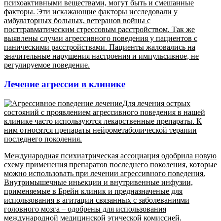
психоактивными веществами, могут быть и смешанные
факторы. Эти искажающие факторы исследовали у
амбулаторных больных, ветеранов войны с
посттравматическим стрессовым расстройством. Так же
выявлены случаи агрессивного поведения у пациентов с
паническими расстройствами. Пациенты жаловались на
значительные нарушения настроения и импульсивное, не
регулируемое поведение.
Лечение агрессии в клинике
Для лечения острых
состояний с проявлением агрессивного поведения в нашей
клинике часто используются лекарственные препараты. К
ним относятся препараты нейрометаболической терапии
последнего поколения.
Международная психиатрическая ассоциация одобрила новую
схему применения препаратов последнего поколения, которые
можно использовать при лечении агрессивного поведения.
Внутримышечные иньекции и внутривенные инфузии,
применяемые в Брейн клиник и предназначеные для
использования в агитации связанных с заболеваниями
головного мозга – одобрены для использования
международной медицинской этической комиссией.