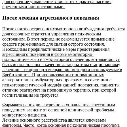
долгосрочное управление зависит от характера насилия,
временными или постоянными.
После лечения агрессивного поведения
После снятия острого психомоторного возбуждения требуются
долгосрочные стратегии управления психическим
состоянием. В этот период не рекомендуется применение
средств применяемых для снятия острого состояния.
Необходимы профилактические меры предотвращения
агрессивного поведения в форме амбулаторно-
поликлинического и амбулаторного лечения, которые могут
быть использованы в качестве альтернативы стационарному
лечению – стационар замещающие методики используемые в
Брейн клиник. При использовании инновационных
альтернативных амбулаторных программ, в сочетании с
психотерапевтической модификацией поведения, пациенты
отлично реагируют на проводимую терапию, при которой
госпитализация не требуется.
Фармакотерапия долгосрочного управления агрессивным
поведением зависит от основной клинической проблемы
конкретного пациента.
Лечение основного расстройства является ключевым
фактором. Часто, когда основная психиатрическая проблема