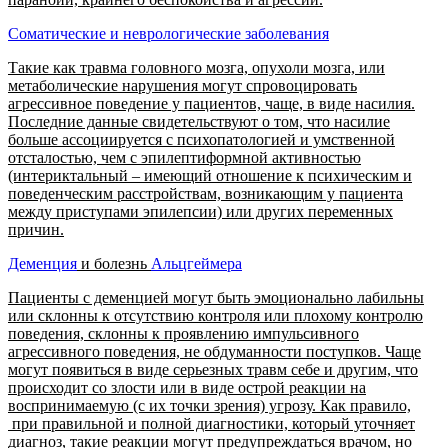
Соматические и неврологические заболевания
Такие как травма головного мозга, опухоли мозга, или
метаболические нарушения могут спровоцировать
агрессивное поведение у пациентов, чаще, в виде насилия.
Последние данные свидетельствуют о том, что насилие
больше ассоциируется с психопатологией и умственной
отсталостью, чем с эпилептиформной активностью
(интериктальный – имеющий отношение к психическим и
поведенческим расстройствам, возникающим у пациента
между приступами эпилепсии) или других переменных
причин.
Деменция
и болезнь
Альцгеймера
Пациенты с деменцией могут быть эмоционально лабильны
или склонны к отсутствию контроля или плохому контролю
поведения, склонны к проявлению импульсивного
агрессивного поведения, не обдуманности поступков. Чаще
могут появиться в виде серьезных травм себе и другим, что
происходит со злости или в виде острой реакции на
воспринимаемую (с их точки зрения) угрозу. Как правило,
при правильной и полной диагностики, который уточняет
диагноз, такие реакции могут предупреждаться врачом, но