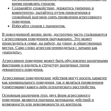
время проявлять героизм.
Сохраняйте спокойствие, держитесь уверенно и
компетентно, пытайтесь путем привлечения в
спокойный разговор снять проявления агрессивного
поведения.
Избегайте споров с пациентом.
В повседневной жизни люди, достаточно часто сталкиваются
с агрессивным поведением окружающих. Это может
происходить в семье, на работе, на улице, в общественных
местах. Само слово агрессия переводиться с латыни как
«нападать».
Агрессивное поведение может быть обусловлено различными
факторами и входить в структуру различных типов
девиантного поведения.
Агрессивные поведенческие действия могут носить характер
как криминального поведения, так и являться проявлением
(симптомами) какого-либо психического расстройства.
Основным различием этих двух форм агрессивного
поведения, являются причины мотивации действий и
возможности или невозможности их контроля.