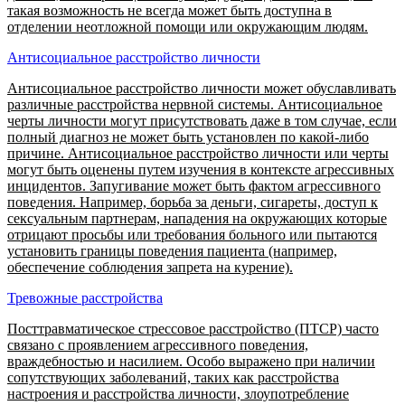
такая возможность не всегда может быть доступна в
отделении неотложной помощи или окружающим людям.
Антисоциальное расстройство личности
Антисоциальное расстройство личности может обуславливать
различные расстройства нервной системы. Антисоциальное
черты личности могут присутствовать даже в том случае, если
полный диагноз не может быть установлен по какой-либо
причине. Антисоциальное расстройство личности или черты
могут быть оценены путем изучения в контексте агрессивных
инцидентов. Запугивание может быть фактом агрессивного
поведения. Например, борьба за деньги, сигареты, доступ к
сексуальным партнерам, нападения на окружающих которые
отрицают просьбы или требования больного или пытаются
установить границы поведения пациента (например,
обеспечение соблюдения запрета на курение).
Тревожные расстройства
Посттравматическое стрессовое расстройство (ПТСР) часто
связано с проявлением агрессивного поведения,
враждебностью и насилием. Особо выражено при наличии
сопутствующих заболеваний, таких как расстройства
настроения и расстройства личности, злоупотребление