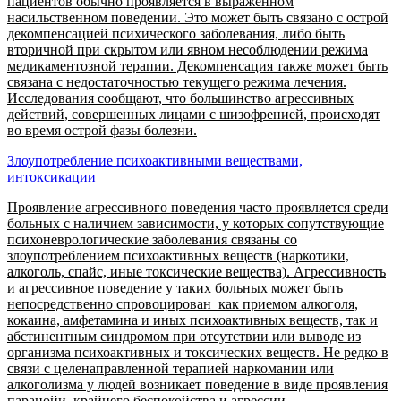
пациентов обычно проявляется в выраженном
насильственном поведении. Это может быть связано с острой
декомпенсацией психического заболевания, либо быть
вторичной при скрытом или явном несоблюдении режима
медикаментозной терапии. Декомпенсация также может быть
связана с недостаточностью текущего режима лечения.
Исследования сообщают, что большинство агрессивных
действий, совершенных лицами с шизофренией, происходят
во время острой фазы болезни.
Злоупотребление психоактивными веществами,
интоксикации
Проявление агрессивного поведения часто проявляется среди
больных с наличием зависимости, у которых сопутствующие
психоневрологические заболевания связаны со
злоупотреблением психоактивных веществ (наркотики,
алкоголь, спайс, иные токсические вещества). Агрессивность
и агрессивное поведение у таких больных может быть
непосредственно спровоцирован как приемом алкоголя,
кокаина, амфетамина и иных психоактивных веществ, так и
абстинентным синдромом при отсутствии или выводе из
организма психоактивных и токсических веществ. Не редко в
связи с целенаправленной терапией наркомании или
алкоголизма у людей возникает поведение в виде проявления
паранойи, крайнего беспокойства и агрессии.