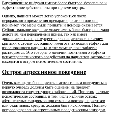
Внутривенные инфузии имеют более быстрое, безопасное и
эффективное действие, чем при приеме внутрь.
Однако, пациент может легко успокоиться после
перорального применения препаратов, если он или она
понимает, что меры были приняты и помощь оказывается.
Сублингвальное введение может иметь более быстрое начало
действия, чем пероральный прием, так как имеет
дополнительное преимущество для пациентов с наличием
критики к своему состоянию, имея отвлекающий эффект для
взволнованного пациента, в тот момент, пока таблетка
растворяется. Это говорит о наличии позитивного эффекта
психотерапевтического воздействия на пациентов, которые не
находятся в остром психотическом состоянии.
Острое агрессивное поведение
Очень важно, чтобы пациенты с агрессивным поведением в
первую очередь должны быть оценены на предмет
возможности сопутствующих заболеваний. При этом, острые
психотические состояния, в том числе наличие острых
абстинентных синдромов при отмене алкоголя, наркотиков
или седативных средств, должны быть исключены. Помимо
острого управления агрессивным поведенческим эпизодом,