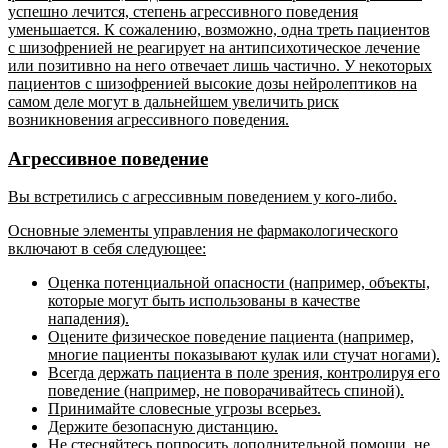
успешно лечится, степень агрессивного поведения
уменьшается. К сожалению, возможно, одна треть пациентов
с шизофренией не реагирует на антипсихотическое лечение
или позитивно на него отвечает лишь частично. У некоторых
пациентов с шизофренией высокие дозы нейролептиков на
самом деле могут в дальнейшем увеличить риск
возникновения агрессивного поведения.
Агрессивное поведение
Вы встретились с агрессивным поведением у кого-либо.
Основные элементы управления не фармакологического
включают в себя следующее:
Оценка потенциальной опасности (например, объекты,
которые могут быть использованы в качестве
нападения).
Оцените физическое поведение пациента (например,
многие пациенты показывают кулак или стучат ногами).
Всегда держать пациента в поле зрения, контролируя его
поведение (например, не поворачивайтесь спиной).
Принимайте словесные угрозы всерьез.
Держите безопасную дистанцию.
Не стесняйтесь попросить дополнительной помощи, не